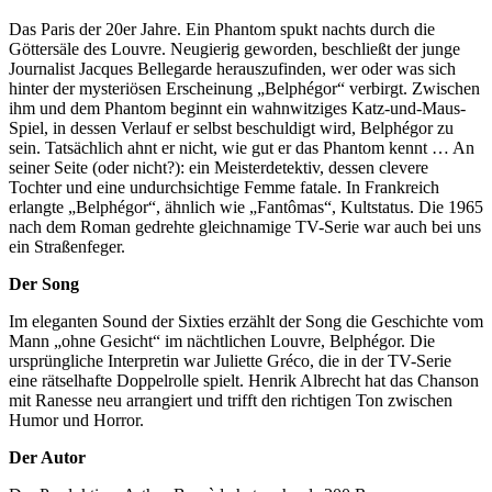
Das Paris der 20er Jahre. Ein Phantom spukt nachts durch die
Göttersäle des Louvre. Neugierig geworden, beschließt der junge
Journalist Jacques Bellegarde herauszufinden, wer oder was sich
hinter der mysteriösen Erscheinung „Belphégor“ verbirgt. Zwischen
ihm und dem Phantom beginnt ein wahnwitziges Katz-und-Maus-
Spiel, in dessen Verlauf er selbst beschuldigt wird, Belphégor zu
sein. Tatsächlich ahnt er nicht, wie gut er das Phantom kennt … An
seiner Seite (oder nicht?): ein Meisterdetektiv, dessen clevere
Tochter und eine undurchsichtige Femme fatale. In Frankreich
erlangte „Belphégor“, ähnlich wie „Fantômas“, Kultstatus. Die 1965
nach dem Roman gedrehte gleichnamige TV-Serie war auch bei uns
ein Straßenfeger.
Der Song
Im eleganten Sound der Sixties erzählt der Song die Geschichte vom
Mann „ohne Gesicht“ im nächtlichen Louvre, Belphégor. Die
ursprüngliche Interpretin war Juliette Gréco, die in der TV-Serie
eine rätselhafte Doppelrolle spielt. Henrik Albrecht hat das Chanson
mit Ranesse neu arrangiert und trifft den richtigen Ton zwischen
Humor und Horror.
Der Autor